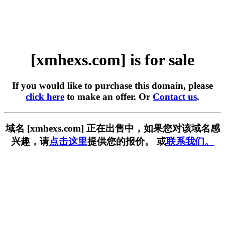
[xmhexs.com] is for sale
If you would like to purchase this domain, please
click here
to make an offer. Or
Contact us
.
域名 [xmhexs.com] 正在出售中，如果您对该域名感
兴趣，请
点击这里
提供您的报价。 或
联系我们。