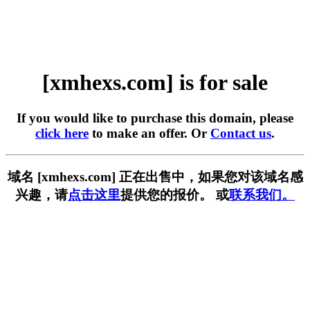
[xmhexs.com] is for sale
If you would like to purchase this domain, please
click here
to make an offer. Or
Contact us
.
域名 [xmhexs.com] 正在出售中，如果您对该域名感
兴趣，请
点击这里
提供您的报价。 或
联系我们。